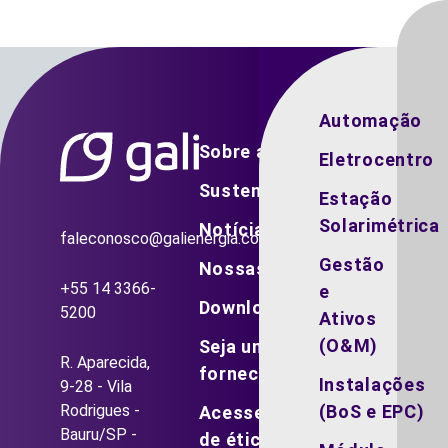
Automação
Sobre a Gali
Eletrocentro
Sustentabilidade
Estação
Solarimétrica
Notícias
faleconosco@galienergia.com.br
Gestão
Nossas vagas
+55 14 3366-
e
Downloads
5200
Ativos
(O&M)
Seja um
R. Aparecida,
fornecedor
Instalações
9-28 - Vila
Rodrigues -
(BoS e EPC)
Acesse o canal
Bauru/SP -
de ética