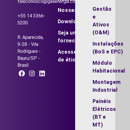
faleconosco@galienergia.com.br
Gestão
Nossas vagas
+55 14 3366-
e
Downloads
5200
Ativos
(O&M)
Seja um
R. Aparecida,
fornecedor
Instalações
9-28 - Vila
Rodrigues -
(BoS e EPC)
Acesse o canal
Bauru/SP -
de ética
Módulo
Brasil
Habitacional
Montagem
Industrial
Painéis
Elétricos
(BT e
MT)