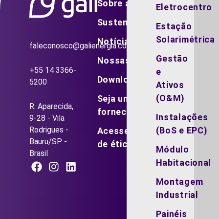
Sobre a Gali
Eletrocentro
Sustentabilidade
Estação
Solarimétrica
Notícias
faleconosco@galienergia.com.br
Gestão
Nossas vagas
+55 14 3366-
e
Downloads
5200
Ativos
(O&M)
Seja um
R. Aparecida,
fornecedor
Instalações
9-28 - Vila
Rodrigues -
(BoS e EPC)
Acesse o canal
Bauru/SP -
de ética
Módulo
Brasil
Habitacional
Montagem
Industrial
Painéis